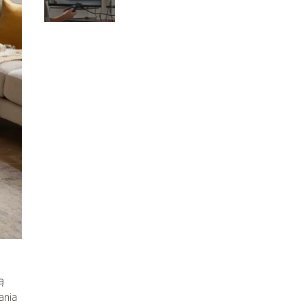
ą
ania