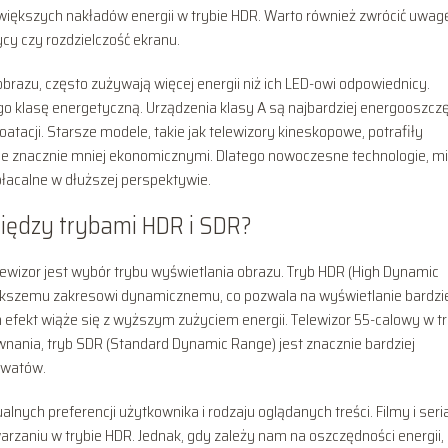
 większych nakładów energii w trybie HDR. Warto również zwrócić uwag
ycy czy rozdzielczość ekranu.
obrazu, często zużywają więcej energii niż ich LED-owi odpowiednicy.
go klasę energetyczną. Urządzenia klasy A są najbardziej energooszcz
tacji. Starsze modele, takie jak telewizory kineskopowe, potrafiły
je znacznie mniej ekonomicznymi. Dlatego nowoczesne technologie, 
łacalne w dłuższej perspektywie.
 między trybami HDR i SDR?
lewizor jest wybór trybu wyświetlania obrazu. Tryb HDR (High Dynamic
większemu zakresowi dynamicznemu, co pozwala na wyświetlanie bardzi
efekt wiąże się z wyższym zużyciem energii. Telewizor 55-calowy w tr
nania, tryb SDR (Standard Dynamic Range) jest znacznie bardziej
 watów.
nych preferencji użytkownika i rodzaju oglądanych treści. Filmy i seria
rzaniu w trybie HDR. Jednak, gdy zależy nam na oszczędności energii,