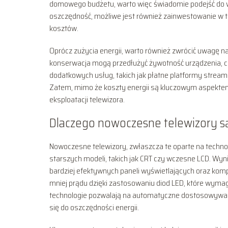
domowego budżetu, warto więc świadomie podejść do wyb
oszczędność, możliwe jest również zainwestowanie w te
kosztów.
Oprócz zużycia energii, warto również zwrócić uwagę na
konserwacja mogą przedłużyć żywotność urządzenia, co
dodatkowych usług, takich jak płatne platformy strea
Zatem, mimo że koszty energii są kluczowym aspektem
eksploatacji telewizora.
Dlaczego nowoczesne telewizory s
Nowoczesne telewizory, zwłaszcza te oparte na techno
starszych modeli, takich jak CRT czy wczesne LCD. Wyn
bardziej efektywnych paneli wyświetlających oraz ko
mniej prądu dzięki zastosowaniu diod LED, które wyma
technologie pozwalają na automatyczne dostosowywani
się do oszczędności energii.