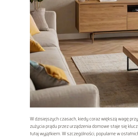
W dzisiejszych czasach, kiedy coraz większą wagę przy
zużycia prądu przez urządzenia domowe staje się klu
tutaj wyjątkiem. W szczególności, popularne w ostatnic