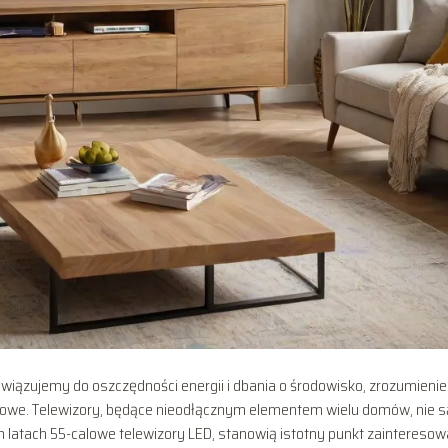
wiązujemy do oszczędności energii i dbania o środowisko, zrozumienie
czowe. Telewizory, będące nieodłącznym elementem wielu domów, nie s
h latach 55-calowe telewizory LED, stanowią istotny punkt zainteresow