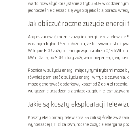
warto rozważyć korzystanie z trybu SDR w codziennym u
jednocześnie ciesząc się wysoką jakością obrazu wtedy
Jak obliczyć roczne zużycie energii
Aby oszacować roczne zużycie energii przez telewizor 5
w danym trybie. Przy założeniu, że telewizor jest używ
W trybie HDR zużycie energii wynosi około 0,14 kWh na 
kWh. Dla trybu SDR, który zużywa mniej energii, wynosi
Różnica w zużyciu energii między tymi trybami może by
również pamiętać o zużyciu energii w trybie czuwania, 
może generować dodatkowy koszt od 2 do 4 zł rocznie. 
wyłączanie urządzenia z gniazdka, gdy nie jest używan
Jakie są koszty eksploatacji telewizo
Koszty eksploatacji telewizora 55 cali są ściśle związan
wynoszącej 1,11 zł za kWh, roczne zużycie energii na p