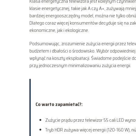
Klasa energetyczna telewizora jest kolejnym czynniki
klasie energetycznej, takie jak A czy A+, zużywają mniej
bardziej energooszczędny model, można nie tylko obni
Dlatego coraz więcej konsumentów decyduje się na zak
ekonomiczne, jak i ekologiczne.
Podsumowując, zrozumienie zużycia energii przez tel
budżetem i dbałości o środowisko. Wybór odpowiedniej 
wpłynąć na koszty eksploatacji. Świadome podejście do
przy jednoczesnym minimalizowaniu zużycia energii.
Co warto zapamietać?:
Zużycie prądu przez telewizor 55 cali LED wyno
Tryb HDR zużywa więcej energii (120-160 W), n