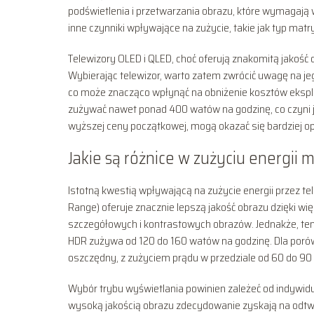
podświetlenia i przetwarzania obrazu, które wymagają
inne czynniki wpływające na zużycie, takie jak typ matr
Telewizory OLED i QLED, choć oferują znakomitą jakość 
Wybierając telewizor, warto zatem zwrócić uwagę na je
co może znacząco wpłynąć na obniżenie kosztów eksploa
zużywać nawet ponad 400 watów na godzinę, co czyni 
wyższej ceny początkowej, mogą okazać się bardziej op
Jakie są różnice w zużyciu energii
Istotną kwestią wpływającą na zużycie energii przez te
Range) oferuje znacznie lepszą jakość obrazu dzięki 
szczegółowych i kontrastowych obrazów. Jednakże, ten 
HDR zużywa od 120 do 160 watów na godzinę. Dla porów
oszczędny, z zużyciem prądu w przedziale od 60 do 90
Wybór trybu wyświetlania powinien zależeć od indywidual
wysoką jakością obrazu zdecydowanie zyskają na odtwa