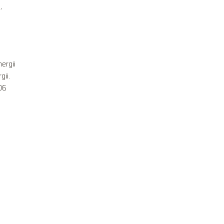
,
ergii
gii.
406
,