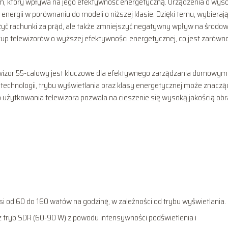
em, który wpływa na jego efektywność energetyczną. Urządzenia o wyso
 energii w porównaniu do modeli o niższej klasie. Dzięki temu, wybieraj
żyć rachunki za prąd, ale także zmniejszyć negatywny wpływ na środow
up telewizorów o wyższej efektywności energetycznej, co jest zarówn
ewizor 55-calowy jest kluczowe dla efektywnego zarządzania domowym
technologii, trybu wyświetlania oraz klasy energetycznej może znaczą
 użytkowania telewizora pozwala na cieszenie się wysoką jakością ob
si od 60 do 160 watów na godzinę, w zależności od trybu wyświetlania.
iż tryb SDR (60-90 W) z powodu intensywności podświetlenia i