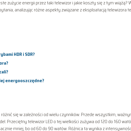
 zużycie energii przez taki telewizor i jakie koszty się z tym wiążą? 
ytania, analizując różne aspekty związane z eksploatacją telewizora te
trybami HDR i SDR?
zora?
cali?
iej energooszczędne?
że różnić się w zależności od wielu czynników. Przede wszystkim, ważn
del. Przeciętny telewizor LED o tej wielkości zużywa od 120 do 160 wat
nacznie mniej, bo od 60 do 90 watów. Różnica ta wynika z intensywnośc