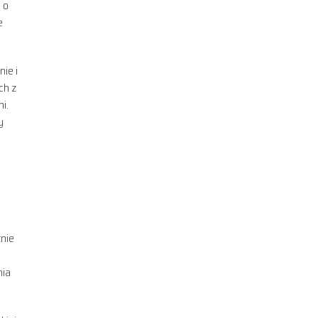
 o
e
ie i
ch z
i.
y
nie
nia