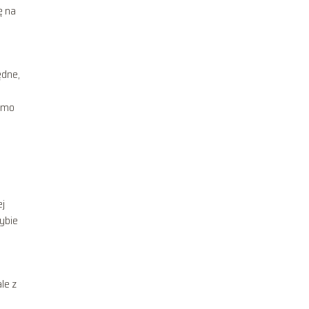
ę na
ędne,
mimo
ej
ybie
le z