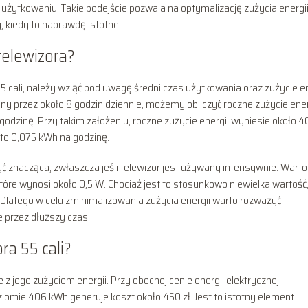
żytkowaniu. Takie podejście pozwala na optymalizację zużycia energii
, kiedy to naprawdę istotne.
 telewizora?
5 cali, należy wziąć pod uwagę średni czas użytkowania oraz zużycie en
any przez około 8 godzin dziennie, możemy obliczyć roczne zużycie ener
godzinę. Przy takim założeniu, roczne zużycie energii wyniesie około 
 to 0,075 kWh na godzinę.
ć znacząca, zwłaszcza jeśli telewizor jest używany intensywnie. Warto
które wynosi około 0,5 W. Chociaż jest to stosunkowo niewielka wartość
Dlatego w celu zminimalizowania zużycia energii warto rozważyć
e przez dłuższy czas.
ra 55 cali?
e z jego zużyciem energii. Przy obecnej cenie energii elektrycznej
oziomie 406 kWh generuje koszt około 450 zł. Jest to istotny element