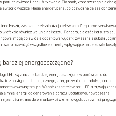
oru telewizora i jego użytkowania. Dla osób, które szczególnie dbają
lewizor o wyższej klasie energetycznej, co pozwoli na dalsze obniżeni
 inne koszty związane z eksploatacją telewizora. Regularne serwisowan
 w efekcie również wpłynie na koszty. Ponadto, dla osób korzystający
mingowe, mogą pojawić się dodatkowe wydatki związane z subskrypcjam
, warto rozważyć wszystkie elementy wpływające na całkowite koszt
ą bardziej energooszczędne?
logii LED, są znacznie bardziej energooszczędne w porównaniu do
ika to z postępu technologicznego, który pozwala na produkcję coraz
mponentów wewnętrznych. Współczesne telewizory LED zużywają znacz
gają mniej energii do generowania obrazu. Dodatkowo, nowoczesne
e jasności ekranu do warunków oświetleniowych, co również przyczy