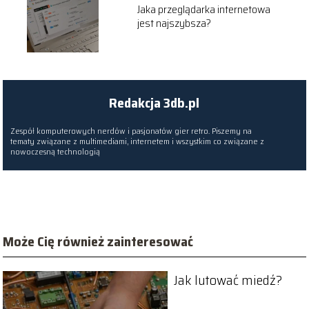
Jaka przeglądarka internetowa
jest najszybsza?
Redakcja 3db.pl
Zespół komputerowych nerdów i pasjonatów gier retro. Piszemy na
tematy związane z multimediami, internetem i wszystkim co związane z
nowoczesną technologią
Może Cię również zainteresować
Jak lutować miedź?